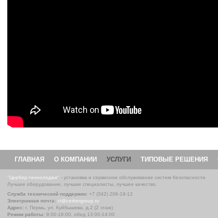
ГЛАВНАЯ
О КОМПАНИИ
УСЛУГИ
ТИПОВЫЕ РЕШЕНИЯ
"Цербер-технолоджи"
- установка и сервисное обслуживание систем безопасности
Лучшее оборудование, лучшие специалисты, лучшее качество.
Служба технической поддержки:
+7 (342) 206-19-12
Электронная почта:
ct@cerbergroup.ru
Адрес:
г. Пермь, ул. Куйбышева, д.2 (2 этаж)
Режим работы:
9:00-18:00, обед 13:00-14:00