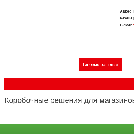
Адрес:
Режим 
E-mail:
Главная
О компании
Услуги
Типовые решения
Сер
Коробочные решения для магазинов