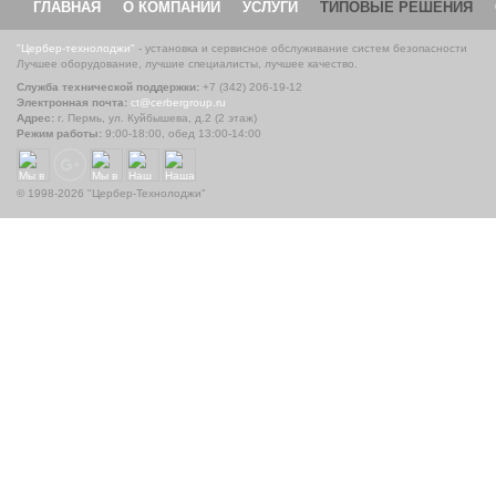
ГЛАВНАЯ
О КОМПАНИИ
УСЛУГИ
ТИПОВЫЕ РЕШЕНИЯ
"Цербер-технолоджи"
- установка и сервисное обслуживание систем безопасности
Лучшее оборудование, лучшие специалисты, лучшее качество.
Служба технической поддержки:
+7 (342) 206-19-12
Электронная почта:
ct@cerbergroup.ru
Адрес:
г. Пермь, ул. Куйбышева, д.2 (2 этаж)
Режим работы:
9:00-18:00, обед 13:00-14:00
© 1998-2026 "Цербер-Технолоджи"