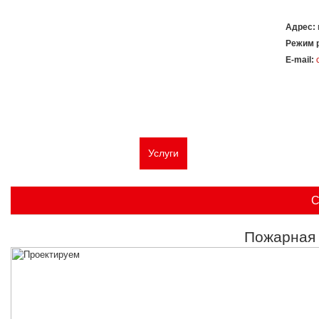
Адрес:
Режим 
E-mail:
Главная
О компании
Услуги
Типовые решения
Сер
С
Пожарная 